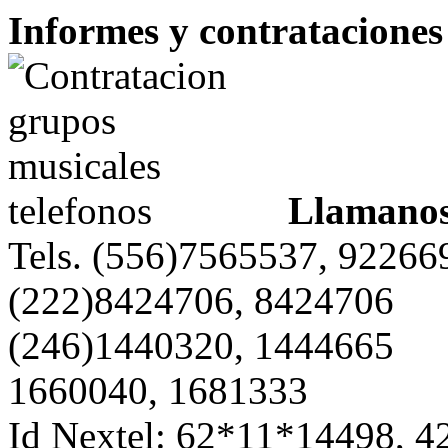
Informes y contrataciones 
Llamanos
Tels. (556)7565537, 92266
(222)8424706, 8424706
(246)1440320, 1444665
1660040, 1681333
Id Nextel: 62*11*14498, 